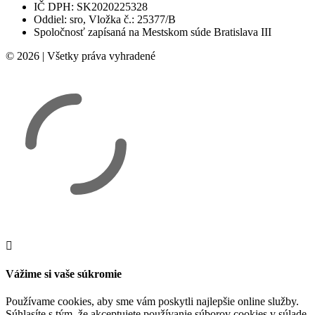
IČ DPH: SK2020225328
Oddiel: sro, Vložka č.: 25377/B
Spoločnosť zapísaná na Mestskom súde Bratislava III
© 2026 | Všetky práva vyhradené
Vážime si vaše súkromie
Používame cookies, aby sme vám poskytli najlepšie online služby.
Súhlasíte s tým, že akceptujete používanie súborov cookies v súlade