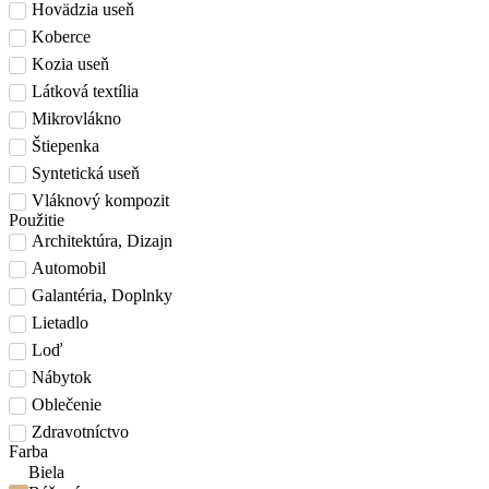
Hovädzia useň
Koberce
Kozia useň
Látková textília
Mikrovlákno
Štiepenka
Syntetická useň
Vláknový kompozit
Použitie
Architektúra, Dizajn
Automobil
Galantéria, Doplnky
Lietadlo
Loď
Nábytok
Oblečenie
Zdravotníctvo
Farba
Biela