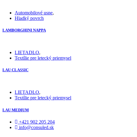
Automobilové usne
,
Hladký povrch
LAMBORGHINI NAPPA
LIETADLO
,
Textílie pre letecký priemysel
LAU CLASSIC
LIETADLO
,
Textílie pre letecký priemysel
LAU MEDIUM
+421 902 205 204
info@consuled.sk