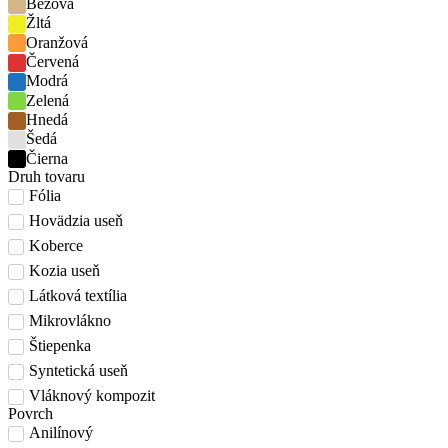
Béžová
Žltá
Oranžová
Červená
Modrá
Zelená
Hnedá
Šedá
Čierna
Druh tovaru
Fólia
Hovädzia useň
Koberce
Kozia useň
Látková textília
Mikrovlákno
Štiepenka
Syntetická useň
Vláknový kompozit
Povrch
Anilínový