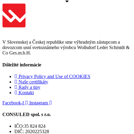
V Slovenskej a Českej republike sme výhradným zástupcom a
dovozcom usní svetoznámeho výrobcu Wollsdorf Leder Schmidt &
Co Ges.m.b.H.
Dôležité informácie
Privacy Policy and Use of COOKIES
Naše certifikáty
Rady a tipy
Kontakt
Facebook-f
Instagram
CONSULED spol. s r.o.
IČO:35 824 824
DIČ: 2020225328