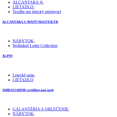
ALCANTARA ®
,
LIETADLO
,
Textílie pre letecký priemysel
ALCANTARA ® AVANT/MASTER FR
NÁBYTOK
,
Wollsdorf Leder Collection
ALPIN
Letecké usne
,
LIETADLO
AMBASSADOR certifikovaná useň
GALANTÉRIA A OBLEČENIE
,
NÁBYTOK
,