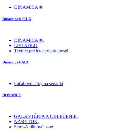
DINAMICA ®
Dinamica® SILK
DINAMICA ®
,
LIETADLO
,
Textílie pre letecký priemysel
Dinamica®AIR
Poťahové látky na sedadlá
DONANCE
GALANTÉRIA A OBLEČENIE
,
NÁBYTOK
,
Semi-Anilínové usne