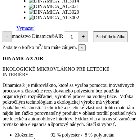
Vymazať
množstvo Dinamica®AIR
-
+
Pridať do košíka
2
Zadajte o koľko m
/ bm máte záujem.
×
DINAMICA® AIR
EKOLOGICKÉ MIKROVLÁKNO PRE LETECKÉ
INTERIÉRY
Dinamica® je mikrovlákno, ktoré sa vyrába pomocou inovatívnych
procesov z čiastočne recyklovaného polyesteru bez použitia
organických rozpúšťadiel, výrobný proces na vodnej báze. Vďaka
pokročilým technológiam a ekologickej výrobe má výborné
fyzikálne vlastnosti. Technické a estetické vlastnosti tohto materiálu
nájdu len ťažko porovnateľný produkt v oblasti textílií použiteľných
pre letecké a automobilové interiéry. Exkluzivita a luxus sú zaručené
rovnako ako elegancia a športový nádych. Stačí si vybrať.
Zloženie: 92 % polyester / 8 % polyuretán