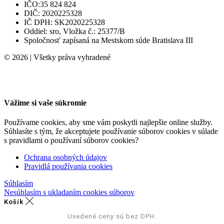
IČO:35 824 824
DIČ: 2020225328
IČ DPH: SK2020225328
Oddiel: sro, Vložka č.: 25377/B
Spoločnosť zapísaná na Mestskom súde Bratislava III
© 2026 | Všetky práva vyhradené
Vážime si vaše súkromie
Používame cookies, aby sme vám poskytli najlepšie online služby.
Súhlasíte s tým, že akceptujete používanie súborov cookies v súlade
s pravidlami o používaní súborov cookies?
Ochrana osobných údajov
Pravidlá používania cookies
Súhlasím
Nesúhlasím s ukladaním cookies súborov
Košík
Uvedené ceny sú bez DPH.