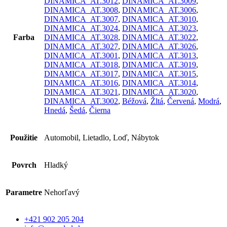
DINAMICA_AT.3012
,
DINAMICA_AT.3009
,
DINAMICA_AT.3008
,
DINAMICA_AT.3006
,
DINAMICA_AT.3007
,
DINAMICA_AT.3010
,
DINAMICA_AT.3024
,
DINAMICA_AT.3023
,
Farba
DINAMICA_AT.3028
,
DINAMICA_AT.3022
,
DINAMICA_AT.3027
,
DINAMICA_AT.3026
,
DINAMICA_AT.3001
,
DINAMICA_AT.3013
,
DINAMICA_AT.3018
,
DINAMICA_AT.3019
,
DINAMICA_AT.3017
,
DINAMICA_AT.3015
,
DINAMICA_AT.3016
,
DINAMICA_AT.3014
,
DINAMICA_AT.3021
,
DINAMICA_AT.3020
,
DINAMICA_AT.3002
,
Béžová
,
Žltá
,
Červená
,
Modrá
,
Hnedá
,
Šedá
,
Čierna
Použitie
Automobil, Lietadlo, Loď, Nábytok
Povrch
Hladký
Parametre
Nehorľavý
+421 902 205 204