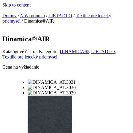
Skip to content
Domov
/
Naša ponuka
/
LIETADLO
/
Textílie pre letecký
priemysel
/ Dinamica®AIR
Dinamica®AIR
Katalógové číslo:
-
Kategórie:
DINAMICA ®
,
LIETADLO
,
Textílie pre letecký priemysel
Cena na vyžiadanie