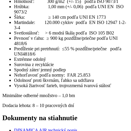
Hmotnosť: 300 g/m2 (+/- 15) podľa ISO 9073/1
Hrúbka: 1,00 mm (+/- 0,06) podľa UNI EN ISO
9073/2
Šírka: ≥ 140 cm podľa UNI EN 1773
Martindale: 120.000 cyklov podľa EN ISO 12947 1-2-
3-4
Svetlostálosť: > 6 modrá škála podľa ISO 105 B02
Pevnosť v ťahu: ≥ 900 kg pozdĺžne/priečne podľa UNI
4818/6
Predĺženie pri pretrhnutí: ≤55 % pozdĺžne/priečne podľa
UNI4818/6
Extrémne odolný
Surovina z recyklácie
Spodný záter/ jemný podlep
Nehorľavosť podľa normy: FAR 25.853
Odolnosť proti škvrnám, ľahko sa udržiava
Vysoká žiarivosť farieb, trojrozmerná tvarová stálosť
Minimálne odberné množstvo – 1,0 bm
Dodacia lehota: 8 – 10 pracovných dní
Dokumenty na stiahnutie
DINAMICA AIR technický popis