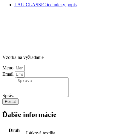
LAU CLASSIC technický popis
Vzorka na vyžiadanie
Meno
Email
Správa
Poslať
Ďalšie informácie
Druh
Látková textília