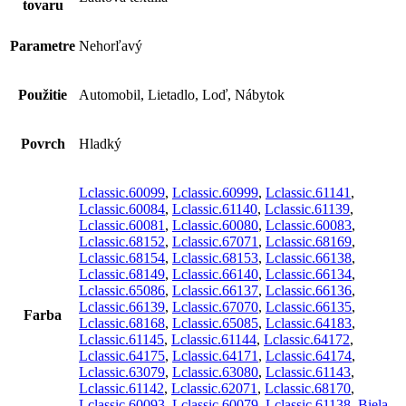
tovaru
Parametre
Nehorľavý
Použitie
Automobil, Lietadlo, Loď, Nábytok
Povrch
Hladký
Lclassic.60099
,
Lclassic.60999
,
Lclassic.61141
,
Lclassic.60084
,
Lclassic.61140
,
Lclassic.61139
,
Lclassic.60081
,
Lclassic.60080
,
Lclassic.60083
,
Lclassic.68152
,
Lclassic.67071
,
Lclassic.68169
,
Lclassic.68154
,
Lclassic.68153
,
Lclassic.66138
,
Lclassic.68149
,
Lclassic.66140
,
Lclassic.66134
,
Lclassic.65086
,
Lclassic.66137
,
Lclassic.66136
,
Lclassic.66139
,
Lclassic.67070
,
Lclassic.66135
,
Farba
Lclassic.68168
,
Lclassic.65085
,
Lclassic.64183
,
Lclassic.61145
,
Lclassic.61144
,
Lclassic.64172
,
Lclassic.64175
,
Lclassic.64171
,
Lclassic.64174
,
Lclassic.63079
,
Lclassic.63080
,
Lclassic.61143
,
Lclassic.61142
,
Lclassic.62071
,
Lclassic.68170
,
Lclassic.60093
,
Lclassic.60079
,
Lclassic.61138
,
Biela
,