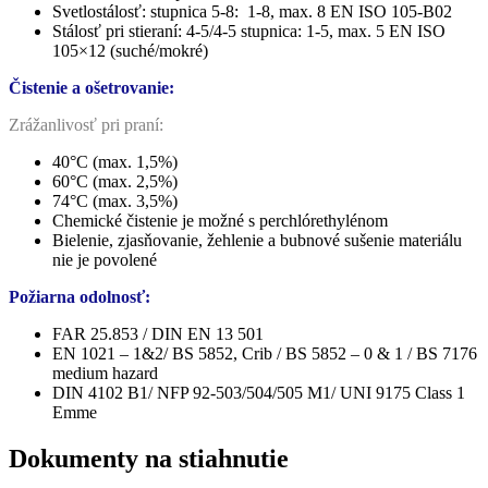
Svetlostálosť: stupnica 5-8: 1-8, max. 8 EN ISO 105-B02
Stálosť pri stieraní: 4-5/4-5 stupnica: 1-5, max. 5 EN ISO
105×12 (suché/mokré)
Čistenie a ošetrovanie:
Zrážanlivosť pri praní:
40°C (max. 1,5%)
60°C (max. 2,5%)
74°C (max. 3,5%)
Chemické čistenie je možné s perchlórethylénom
Bielenie, zjasňovanie, žehlenie a bubnové sušenie materiálu
nie je povolené
Požiarna odolnosť:
FAR 25.853 / DIN EN 13 501
EN 1021 – 1&2/ BS 5852, Crib / BS 5852 – 0 & 1 / BS 7176
medium hazard
DIN 4102 B1/ NFP 92-503/504/505 M1/ UNI 9175 Class 1
Emme
Dokumenty na stiahnutie