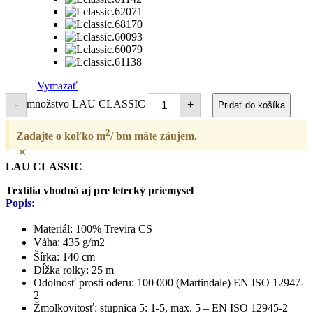
Vymazať
množstvo LAU CLASSIC
-
+
Pridať do košíka
2
Zadajte o koľko m
/ bm máte záujem.
×
LAU CLASSIC
Textília vhodná aj pre letecký priemysel
Popis:
Materiál: 100% Trevira CS
Váha: 435 g/m2
Šírka: 140 cm
Dĺžka rolky: 25 m
Odolnosť prosti oderu: 100 000 (Martindale) EN ISO 12947-
2
Žmolkovitosť: stupnica 5: 1-5, max. 5 – EN ISO 12945-2