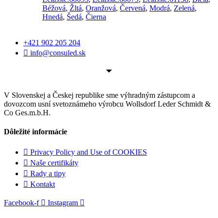
Béžová
,
Žltá
,
Oranžová
,
Červená
,
Modrá
,
Zelená
,
Hnedá
,
Šedá
,
Čierna
+421 902 205 204
info@consuled.sk
V Slovenskej a Českej republike sme výhradným zástupcom a
dovozcom usní svetoznámeho výrobcu Wollsdorf Leder Schmidt &
Co Ges.m.b.H.
Dôležité informácie
Privacy Policy and Use of COOKIES
Naše certifikáty
Rady a tipy
Kontakt
Facebook-f
Instagram