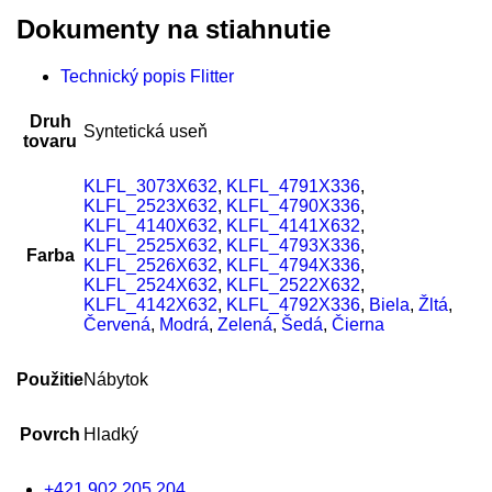
Dokumenty na stiahnutie
Technický popis Flitter
Druh
Syntetická useň
tovaru
KLFL_3073X632
,
KLFL_4791X336
,
KLFL_2523X632
,
KLFL_4790X336
,
KLFL_4140X632
,
KLFL_4141X632
,
KLFL_2525X632
,
KLFL_4793X336
,
Farba
KLFL_2526X632
,
KLFL_4794X336
,
KLFL_2524X632
,
KLFL_2522X632
,
KLFL_4142X632
,
KLFL_4792X336
,
Biela
,
Žltá
,
Červená
,
Modrá
,
Zelená
,
Šedá
,
Čierna
Použitie
Nábytok
Povrch
Hladký
+421 902 205 204