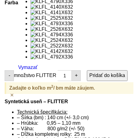
Farba
Vymazať
množstvo FLITTER
-
+
Pridať do košíka
2
Zadajte o koľko m
/ bm máte záujem.
×
Syntetická useň – FLITTER
Technická špecifikácia:
– Šírka (bm) : 140 cm (+/- 3,0 cm)
– Hrúbka: 0,95 – 1,10 mm
– Váha: 800 g/m2 (+/- 50)
– Dĺžka kompletnej rolky: 25 m