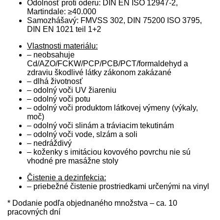
Odolnosť proti oderu: DIN EN ISO 12947-2,
Martindale: ≥40.000
Samozhášavý: FMVSS 302, DIN 75200 ISO 3795,
DIN EN 1021 teil 1+2
Vlastnosti materiálu:
– neobsahuje
Cd/AZO/FCKW/PCP/PCB/PCT/formaldehyd a
zdraviu škodlivé látky zákonom zakázané
– dlhá životnosť
– odolný voči UV žiareniu
– odolný voči potu
– odolný voči produktom látkovej výmeny (výkaly,
moč)
– odolný voči slinám a tráviacim tekutinám
– odolný voči vode, slzám a soli
– nedráždivý
– koženky s imitáciou kovového povrchu nie sú
vhodné pre masážne stoly
Čistenie a dezinfekcia:
– priebežné čistenie prostriedkami určenými na vinyl
* Dodanie podľa objednaného množstva – ca. 10
pracovných dní