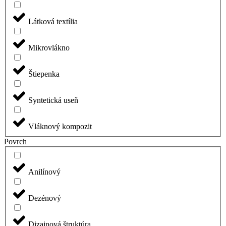
Látková textília
Mikrovlákno
Štiepenka
Syntetická useň
Vláknový kompozit
Povrch
Anilínový
Dezénový
Dizajnová štruktúra