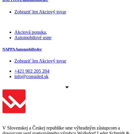
Zobraziť len Akciový tovar
Akciová ponuka
,
Automobilové usne
NAPPA Automobilleder
Zobraziť len Akciový tovar
+421 902 205 204
info@consuled.sk
V Slovenskej a Českej republike sme výhradným zástupcom a
dovozcom usní svetoznámeho výrobcu Wollsdorf Leder Schmidt &