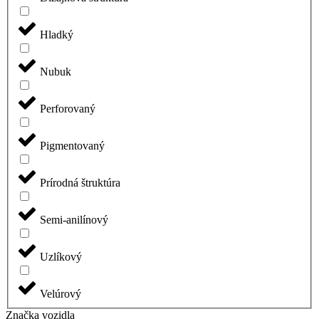
Hladký
Nubuk
Perforovaný
Pigmentovaný
Prírodná štruktúra
Semi-anilínový
Uzlíkový
Velúrový
Značka vozidla