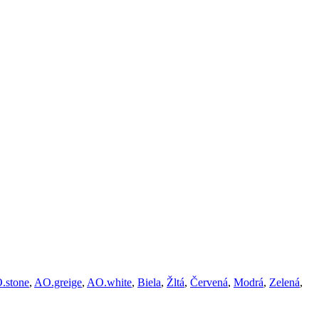
.stone
,
AO.greige
,
AO.white
,
Biela
,
Žltá
,
Červená
,
Modrá
,
Zelená
,