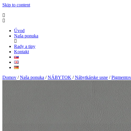
Skip to content
Úvod
Naša ponuka
Rady a tipy
Kontakt
Domov
/
Naša ponuka
/
NÁBYTOK
/
Nábytkárske usne
/
Pigmentov