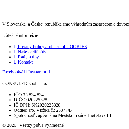
V Slovenskej a Českej republike sme výhradným zástupcom a dovo
Dôležité informácie
Privacy Policy and Use of COOKIES
Naše certifikáty
Rady a tipy
Kontakt
Facebook-f
Instagram
CONSULED spol. s r.o.
IČO:35 824 824
DIČ: 2020225328
IČ DPH: SK2020225328
Oddiel: sro, Vložka č.: 25377/B
Spoločnosť zapísaná na Mestskom súde Bratislava III
© 2026 | Všetky práva vyhradené