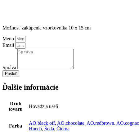
Možnosť zakúpenia vzorkovníka 10 x 15 cm
Meno
Email
Správa
Poslať
Ďalšie informácie
Druh
Hovädzia useň
tovaru
AO.black off
,
AO.chocolate
,
AO.redbrown
,
AO.cognac
Farba
Hnedá
,
Šedá
,
Čierna