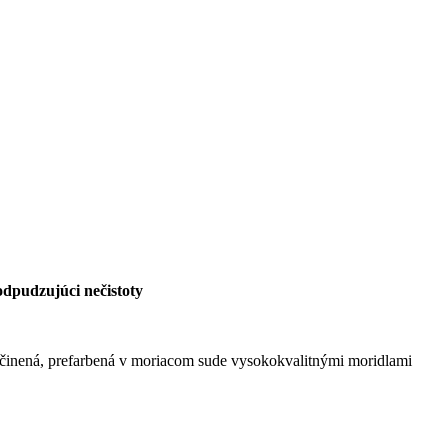
dpudzujúci nečistoty
 činená, prefarbená v moriacom sude vysokokvalitnými moridlami