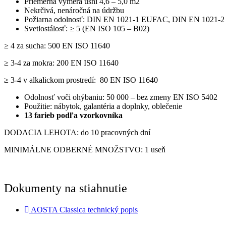
Priemerná výmera usní 4,6 – 5,0 m2
Nekrčivá, nenáročná na údržbu
Požiarna odolnosť: DIN EN 1021-1 EUFAC, DIN EN 1021-
Svetlostálosť: ≥ 5 (EN ISO 105 – B02)
≥ 4 za sucha: 500 EN ISO 11640
≥ 3-4 za mokra: 200 EN ISO 11640
≥ 3-4 v alkalickom prostredí: 80 EN ISO 11640
Odolnosť voči ohýbaniu: 50 000 – bez zmeny EN ISO 5402
Použitie: nábytok, galantéria a doplnky, oblečenie
13 farieb podľa vzorkovníka
DODACIA LEHOTA: do 10 pracovných dní
MINIMÁLNE ODBERNÉ MNOŽSTVO: 1 useň
Dokumenty na stiahnutie
AOSTA Classica technický popis