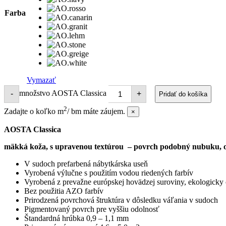
Farba
Vymazať
množstvo AOSTA Classica
-
+
Pridať do košíka
2
Zadajte o koľko m
/ bm máte záujem.
×
AOSTA Classica
mäkká koža, s upravenou textúrou – povrch podobný nubuku, o
V sudoch prefarbená nábytkárska useň
Vyrobená výlučne s použitím vodou riedených farbív
Vyrobená z prevažne európskej hovädzej suroviny, ekologicky
Bez použitia AZO farbív
Prirodzená povrchová štruktúra v dôsledku váľania v sudoch
Pigmentovaný povrch pre vyššiu odolnosť
Štandardná hrúbka 0,9 – 1,1 mm