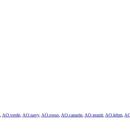
,
AO.verde
,
AO.navy
,
AO.rosso
,
AO.canarin
,
AO.granit
,
AO.lehm
,
AO