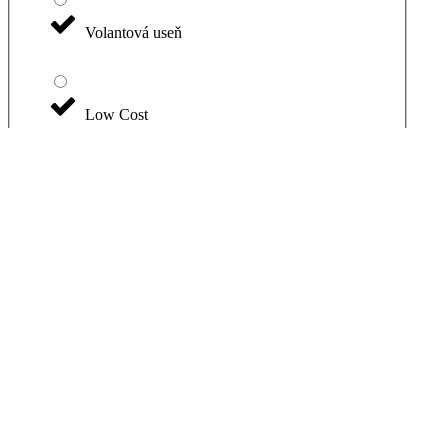
Volantová useň
Low Cost
Perforácie
Akciová ponuka
Kombinácia koža + koženka
Extra úpravy