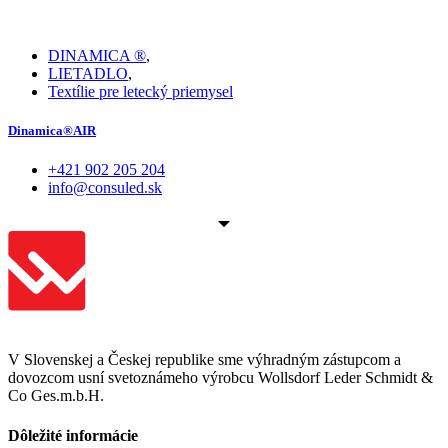
DINAMICA ®
,
LIETADLO
,
Textílie pre letecký priemysel
Dinamica®AIR
+421 902 205 204
info@consuled.sk
V Slovenskej a Českej republike sme výhradným zástupcom a
dovozcom usní svetoznámeho výrobcu Wollsdorf Leder Schmidt &
Co Ges.m.b.H.
Dôležité informácie