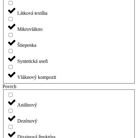
Látková textília
Mikrovlákno
Štiepenka
Syntetická useň
Vláknový kompozit
Povrch
Anilínový
Dezénový
Dizajnová štruktúra