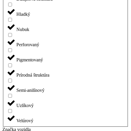
Hladký
Nubuk
Perforovaný
Pigmentovaný
Prírodná štruktúra
Semi-anilínový
Uzlíkový
Velúrový
Značka vozidla