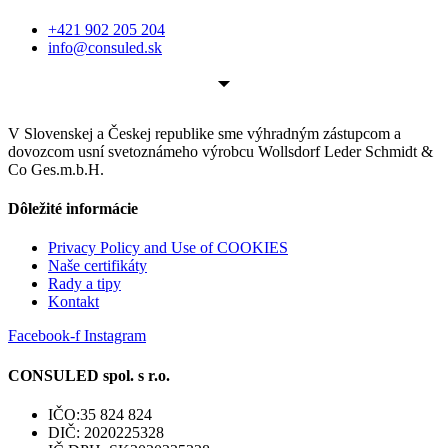
+421 902 205 204
info@consuled.sk
V Slovenskej a Českej republike sme výhradným zástupcom a
dovozcom usní svetoznámeho výrobcu Wollsdorf Leder Schmidt &
Co Ges.m.b.H.
Dôležité informácie
Privacy Policy and Use of COOKIES
Naše certifikáty
Rady a tipy
Kontakt
Facebook-f
Instagram
CONSULED spol. s r.o.
IČO:35 824 824
DIČ: 2020225328