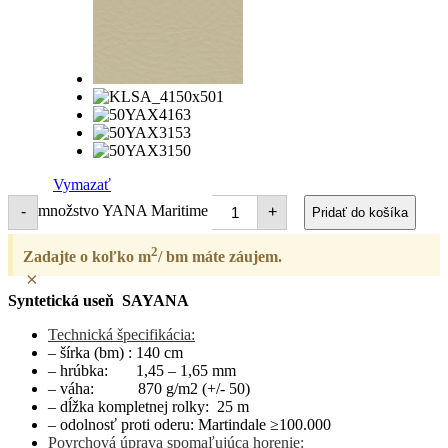
Vymazať
množstvo YANA Maritime
-
+
Pridať do košíka
2
Zadajte o koľko m
/ bm máte záujem.
×
Syntetická useň SAYANA
Technická špecifikácia:
– šírka (bm) : 140 cm
– hrúbka: 1,45 – 1,65 mm
– váha: 870 g/m2 (+/- 50)
– dĺžka kompletnej rolky: 25 m
– odolnosť proti oderu: Martindale ≥100.000
Povrchová úprava spomaľujúca horenie: