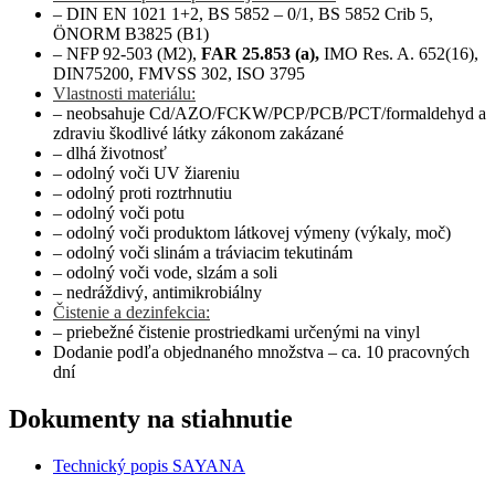
– DIN EN 1021 1+2, BS 5852 – 0/1, BS 5852 Crib 5,
ÖNORM B3825 (B1)
– NFP 92-503 (M2),
FAR 25.853 (a),
IMO Res. A. 652(16),
DIN75200, FMVSS 302, ISO 3795
Vlastnosti materiálu:
– neobsahuje Cd/AZO/FCKW/PCP/PCB/PCT/formaldehyd a
zdraviu škodlivé látky zákonom zakázané
– dlhá životnosť
– odolný voči UV žiareniu
– odolný proti roztrhnutiu
– odolný voči potu
– odolný voči produktom látkovej výmeny (výkaly, moč)
– odolný voči slinám a tráviacim tekutinám
– odolný voči vode, slzám a soli
– nedráždivý, antimikrobiálny
Čistenie a dezinfekcia:
– priebežné čistenie prostriedkami určenými na vinyl
Dodanie podľa objednaného množstva – ca. 10 pracovných
dní
Dokumenty na stiahnutie
Technický popis SAYANA