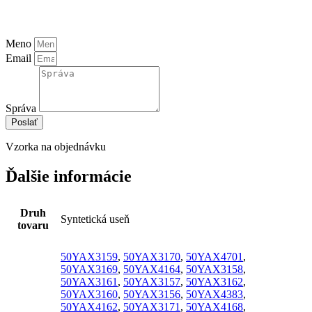
Meno
Email
Správa
Poslať
Vzorka na objednávku
Ďalšie informácie
Druh
Syntetická useň
tovaru
50YAX3159
,
50YAX3170
,
50YAX4701
,
50YAX3169
,
50YAX4164
,
50YAX3158
,
50YAX3161
,
50YAX3157
,
50YAX3162
,
50YAX3160
,
50YAX3156
,
50YAX4383
,
50YAX4162
,
50YAX3171
,
50YAX4168
,