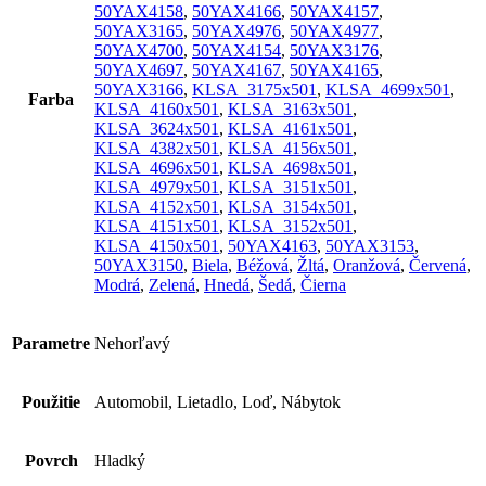
50YAX4158
,
50YAX4166
,
50YAX4157
,
50YAX3165
,
50YAX4976
,
50YAX4977
,
50YAX4700
,
50YAX4154
,
50YAX3176
,
50YAX4697
,
50YAX4167
,
50YAX4165
,
50YAX3166
,
KLSA_3175x501
,
KLSA_4699x501
,
Farba
KLSA_4160x501
,
KLSA_3163x501
,
KLSA_3624x501
,
KLSA_4161x501
,
KLSA_4382x501
,
KLSA_4156x501
,
KLSA_4696x501
,
KLSA_4698x501
,
KLSA_4979x501
,
KLSA_3151x501
,
KLSA_4152x501
,
KLSA_3154x501
,
KLSA_4151x501
,
KLSA_3152x501
,
KLSA_4150x501
,
50YAX4163
,
50YAX3153
,
50YAX3150
,
Biela
,
Béžová
,
Žltá
,
Oranžová
,
Červená
,
Modrá
,
Zelená
,
Hnedá
,
Šedá
,
Čierna
Parametre
Nehorľavý
Použitie
Automobil, Lietadlo, Loď, Nábytok
Povrch
Hladký