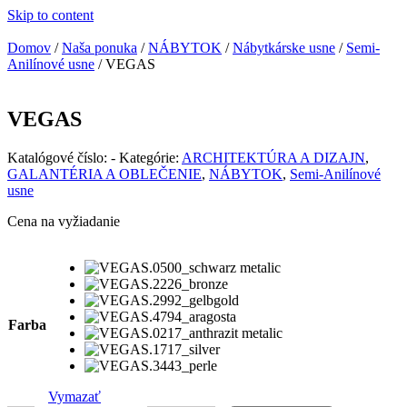
Skip to content
Domov
/
Naša ponuka
/
NÁBYTOK
/
Nábytkárske usne
/
Semi-
Anilínové usne
/ VEGAS
VEGAS
Katalógové číslo:
-
Kategórie:
ARCHITEKTÚRA A DIZAJN
,
GALANTÉRIA A OBLEČENIE
,
NÁBYTOK
,
Semi-Anilínové
usne
Cena na vyžiadanie
Farba
Vymazať