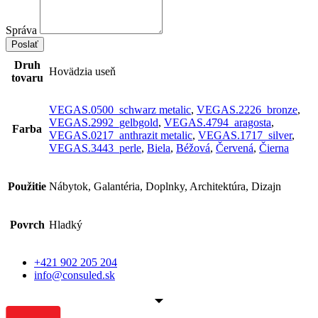
Správa
Poslať
Druh
Hovädzia useň
tovaru
VEGAS.0500_schwarz metalic
,
VEGAS.2226_bronze
,
VEGAS.2992_gelbgold
,
VEGAS.4794_aragosta
,
Farba
VEGAS.0217_anthrazit metalic
,
VEGAS.1717_silver
,
VEGAS.3443_perle
,
Biela
,
Béžová
,
Červená
,
Čierna
Použitie
Nábytok, Galantéria, Doplnky, Architektúra, Dizajn
Povrch
Hladký
+421 902 205 204
info@consuled.sk