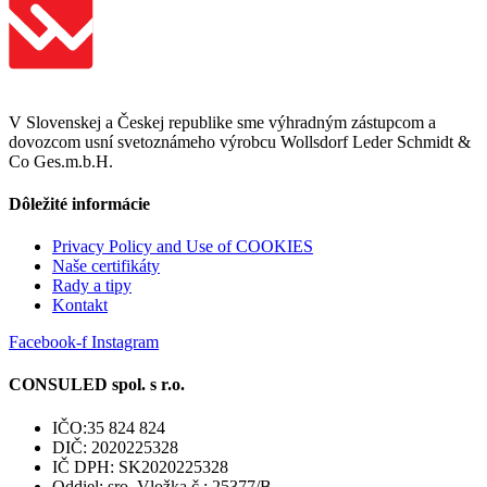
V Slovenskej a Českej republike sme výhradným zástupcom a
dovozcom usní svetoznámeho výrobcu Wollsdorf Leder Schmidt &
Co Ges.m.b.H.
Dôležité informácie
Privacy Policy and Use of COOKIES
Naše certifikáty
Rady a tipy
Kontakt
Facebook-f
Instagram
CONSULED spol. s r.o.
IČO:35 824 824
DIČ: 2020225328
IČ DPH: SK2020225328
Oddiel: sro, Vložka č.: 25377/B