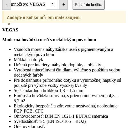
množstvo VEGAS
-
+
Pridať do košíka
2
Zadajte o koľko m
/ bm máte záujem.
×
VEGAS
Moderná hovädzia useň s metalickým povrchom
Vsudoch morená nábytkárska useň s pigmentovaným a
metalickým povrchom
Mäkká na dotyk
Určená pre interiéry, nábytok, doplnky a objekty
Vyrobená minerálnymi činidlami výlučne s použitím vodou
riedených farbív
Pre dosiahnutie prírodného dotyku a výnimočnej haptiky sú
použité pri výrobe vosky vysokej kvality
So štandardnou hrúbkou 1,3 – 1,5 mm
Európska hovädzia surovina, s priemernou výmerou 4,8 –
5,7m2
Ekologicky bezpečná a zdravotne nezávadná, neobsahuje
PCP, PCB, CFC
Ohňovzdornosť: DIN EN 1021-1 EUFAC smernica
Svetlostálosť: ≥ 5 (EN ISO 105 – BO2)
Oderuvzdornosť: