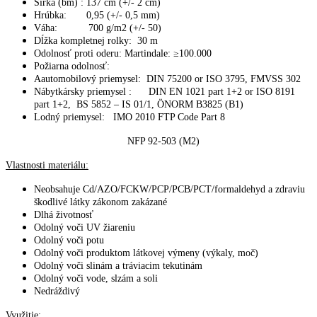
Šírka (bm) : 137 cm (+/- 2 cm)
Hrúbka: 0,95 (+/- 0,5 mm)
Váha: 700 g/m2 (+/- 50)
Dĺžka kompletnej rolky: 30 m
Odolnosť proti oderu: Martindale: ≥100.000
Požiarna odolnosť:
Aautomobilový priemysel: DIN 75200 or ISO 3795, FMVSS 302
Nábytkársky priemysel : DIN EN 1021 part 1+2 or ISO 8191
part 1+2, BS 5852 – IS 01/1, ÖNORM B3825 (B1)
Lodný priemysel: IMO 2010 FTP Code Part 8
NFP 92-503 (M2)
Vlastnosti materiálu:
Neobsahuje Cd/AZO/FCKW/PCP/PCB/PCT/formaldehyd a zdraviu
škodlivé látky zákonom zakázané
Dlhá životnosť
Odolný voči UV žiareniu
Odolný voči potu
Odolný voči produktom látkovej výmeny (výkaly, moč)
Odolný voči slinám a tráviacim tekutinám
Odolný voči vode, slzám a soli
Nedráždivý
Využitie: