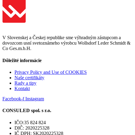
V Slovenskej a Českej republike sme výhradným zástupcom a
dovozcom usní svetoznámeho výrobcu Wollsdorf Leder Schmidt &
Co Ges.m.b.H.
Dôležité informácie
Privacy Policy and Use of COOKIES
Naše certifikáty
Rady a tipy
Kontakt
Facebook-f
Instagram
CONSULED spol. s r.o.
IČO:35 824 824
DIČ: 2020225328
IČ DPH: SK2020225328