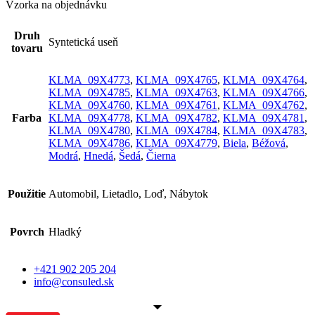
Vzorka na objednávku
Druh
Syntetická useň
tovaru
KLMA_09X4773
,
KLMA_09X4765
,
KLMA_09X4764
,
KLMA_09X4785
,
KLMA_09X4763
,
KLMA_09X4766
,
KLMA_09X4760
,
KLMA_09X4761
,
KLMA_09X4762
,
Farba
KLMA_09X4778
,
KLMA_09X4782
,
KLMA_09X4781
,
KLMA_09X4780
,
KLMA_09X4784
,
KLMA_09X4783
,
KLMA_09X4786
,
KLMA_09X4779
,
Biela
,
Béžová
,
Modrá
,
Hnedá
,
Šedá
,
Čierna
Použitie
Automobil, Lietadlo, Loď, Nábytok
Povrch
Hladký
+421 902 205 204
info@consuled.sk