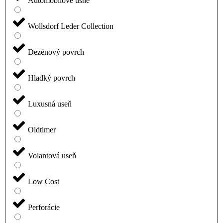
Automobilové usne
Wollsdorf Leder Collection
Dezénový povrch
Hladký povrch
Luxusná useň
Oldtimer
Volantová useň
Low Cost
Perforácie