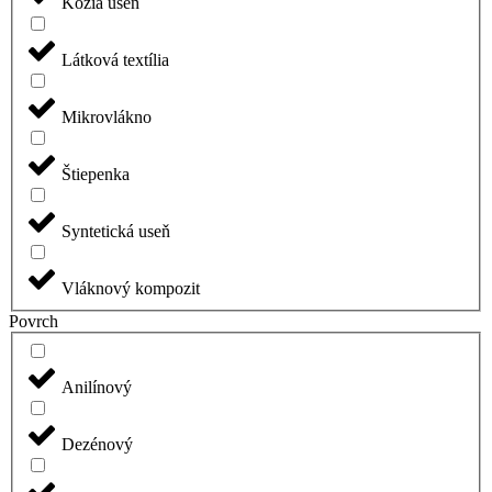
Kozia useň
Látková textília
Mikrovlákno
Štiepenka
Syntetická useň
Vláknový kompozit
Povrch
Anilínový
Dezénový