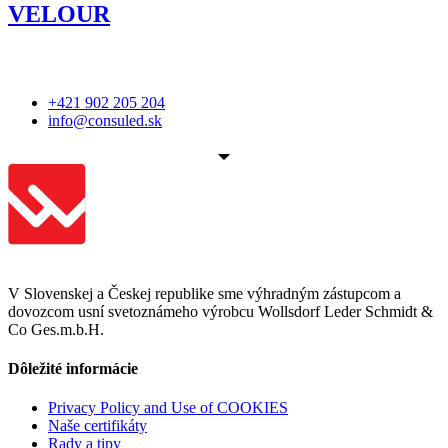
VELOUR
+421 902 205 204
info@consuled.sk
V Slovenskej a Českej republike sme výhradným zástupcom a
dovozcom usní svetoznámeho výrobcu Wollsdorf Leder Schmidt &
Co Ges.m.b.H.
Dôležité informácie
Privacy Policy and Use of COOKIES
Naše certifikáty
Rady a tipy