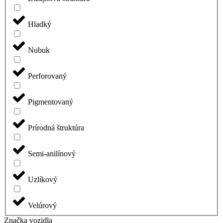
Hladký
Nubuk
Perforovaný
Pigmentovaný
Prírodná štruktúra
Semi-anilínový
Uzlíkový
Velúrový
Značka vozidla