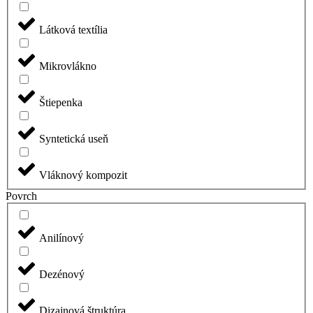
Látková textília
Mikrovlákno
Štiepenka
Syntetická useň
Vláknový kompozit
Povrch
Anilínový
Dezénový
Dizajnová štruktúra