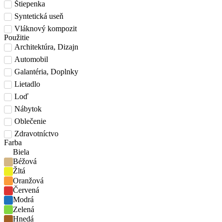
Štiepenka
Syntetická useň
Vláknový kompozit
Použitie
Architektúra, Dizajn
Automobil
Galantéria, Doplnky
Lietadlo
Loď
Nábytok
Oblečenie
Zdravotníctvo
Farba
Biela
Béžová
Žltá
Oranžová
Červená
Modrá
Zelená
Hnedá