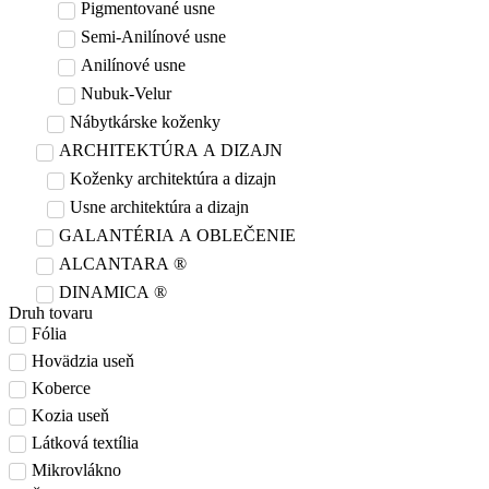
Pigmentované usne
Semi-Anilínové usne
Anilínové usne
Nubuk-Velur
Nábytkárske koženky
ARCHITEKTÚRA A DIZAJN
Koženky architektúra a dizajn
Usne architektúra a dizajn
GALANTÉRIA A OBLEČENIE
ALCANTARA ®
DINAMICA ®
Druh tovaru
Fólia
Hovädzia useň
Koberce
Kozia useň
Látková textília
Mikrovlákno