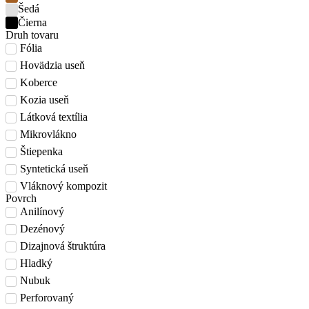
Šedá
Čierna
Druh tovaru
Fólia
Hovädzia useň
Koberce
Kozia useň
Látková textília
Mikrovlákno
Štiepenka
Syntetická useň
Vláknový kompozit
Povrch
Anilínový
Dezénový
Dizajnová štruktúra
Hladký
Nubuk
Perforovaný