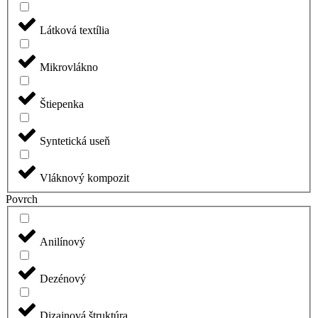
Látková textília
Mikrovlákno
Štiepenka
Syntetická useň
Vláknový kompozit
Povrch
Anilínový
Dezénový
Dizajnová štruktúra