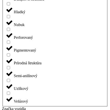
Hladký
Nubuk
Perforovaný
Pigmentovaný
Prírodná štruktúra
Semi-anilínový
Uzlíkový
Velúrový
Značka vozidla