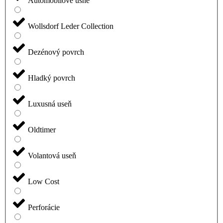
Automobilové usne
Wollsdorf Leder Collection
Dezénový povrch
Hladký povrch
Luxusná useň
Oldtimer
Volantová useň
Low Cost
Perforácie