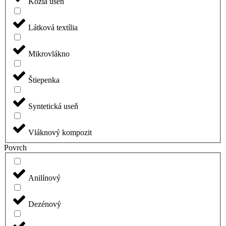
Kozia useň
Látková textília
Mikrovlákno
Štiepenka
Syntetická useň
Vláknový kompozit
Povrch
Anilínový
Dezénový