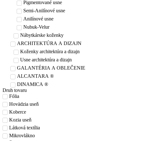
Pigmentované usne
Semi-Anilínové usne
Anilínové usne
Nubuk-Velur
Nábytkárske koženky
ARCHITEKTÚRA A DIZAJN
Koženky architektúra a dizajn
Usne architektúra a dizajn
GALANTÉRIA A OBLEČENIE
ALCANTARA ®
DINAMICA ®
Druh tovaru
Fólia
Hovädzia useň
Koberce
Kozia useň
Látková textília
Mikrovlákno