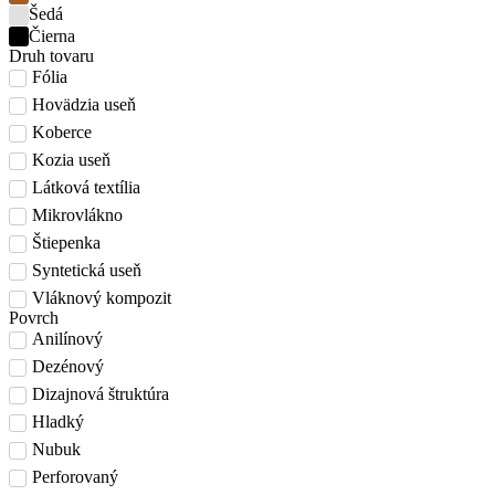
Šedá
Čierna
Druh tovaru
Fólia
Hovädzia useň
Koberce
Kozia useň
Látková textília
Mikrovlákno
Štiepenka
Syntetická useň
Vláknový kompozit
Povrch
Anilínový
Dezénový
Dizajnová štruktúra
Hladký
Nubuk
Perforovaný