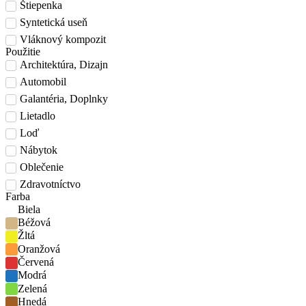
Štiepenka
Syntetická useň
Vláknový kompozit
Použitie
Architektúra, Dizajn
Automobil
Galantéria, Doplnky
Lietadlo
Loď
Nábytok
Oblečenie
Zdravotníctvo
Farba
Biela
Béžová
Žltá
Oranžová
Červená
Modrá
Zelená
Hnedá