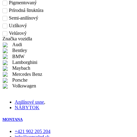
Pigmentovaný
Prírodná štruktúra
Semi-anilínový
Uzlíkový
Velúrový
Značka vozidla
Audi
Bentley
BMW
Lamborghini
Maybach
Mercedes Benz
Porsche
Volkswagen
Anilínové usne
,
NÁBYTOK
MONTANA
+421 902 205 204
info@consuled.sk