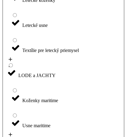
Letecké koženky
Letecké usne
Textílie pre letecký priemysel
LODE a JACHTY
Koženky maritime
Usne maritime