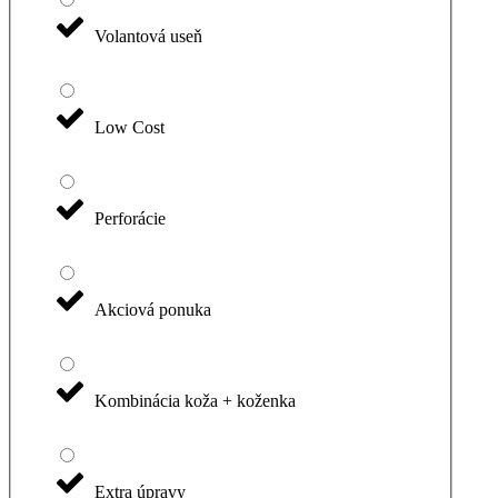
Volantová useň
Low Cost
Perforácie
Akciová ponuka
Kombinácia koža + koženka
Extra úpravy