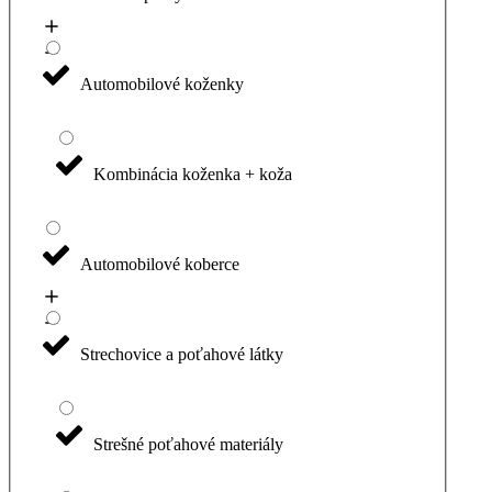
Automobilové koženky
Kombinácia koženka + koža
Automobilové koberce
Strechovice a poťahové látky
Strešné poťahové materiály