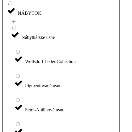
NÁBYTOK
Nábytkárske usne
Wollsdorf Leder Collection
Pigmentované usne
Semi-Anilínové usne