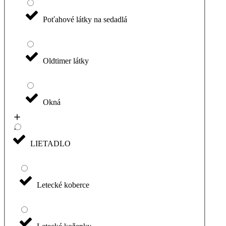
Poťahové látky na sedadlá
Oldtimer látky
Okná
LIETADLO
Letecké koberce