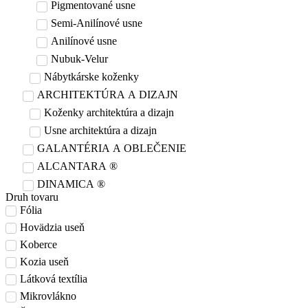
Pigmentované usne
Semi-Anilínové usne
Anilínové usne
Nubuk-Velur
Nábytkárske koženky
ARCHITEKTÚRA A DIZAJN
Koženky architektúra a dizajn
Usne architektúra a dizajn
GALANTÉRIA A OBLEČENIE
ALCANTARA ®
DINAMICA ®
Druh tovaru
Fólia
Hovädzia useň
Koberce
Kozia useň
Látková textília
Mikrovlákno