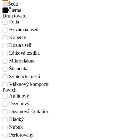
Šedá
Čierna
Druh tovaru
Fólia
Hovädzia useň
Koberce
Kozia useň
Látková textília
Mikrovlákno
Štiepenka
Syntetická useň
Vláknový kompozit
Povrch
Anilínový
Dezénový
Dizajnová štruktúra
Hladký
Nubuk
Perforovaný