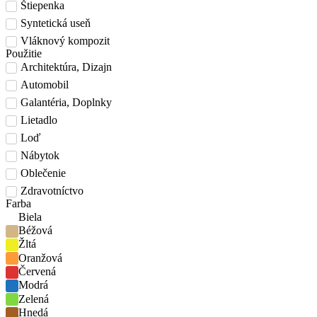
Štiepenka
Syntetická useň
Vláknový kompozit
Použitie
Architektúra, Dizajn
Automobil
Galantéria, Doplnky
Lietadlo
Loď
Nábytok
Oblečenie
Zdravotníctvo
Farba
Biela
Béžová
Žltá
Oranžová
Červená
Modrá
Zelená
Hnedá