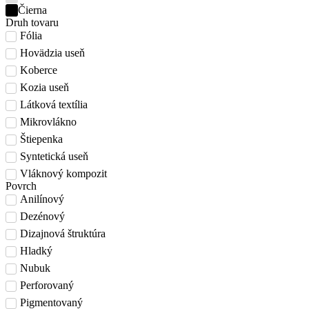
Čierna
Druh tovaru
Fólia
Hovädzia useň
Koberce
Kozia useň
Látková textília
Mikrovlákno
Štiepenka
Syntetická useň
Vláknový kompozit
Povrch
Anilínový
Dezénový
Dizajnová štruktúra
Hladký
Nubuk
Perforovaný
Pigmentovaný