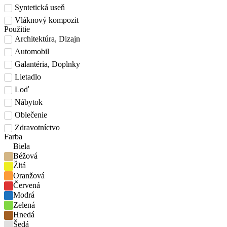
Syntetická useň
Vláknový kompozit
Použitie
Architektúra, Dizajn
Automobil
Galantéria, Doplnky
Lietadlo
Loď
Nábytok
Oblečenie
Zdravotníctvo
Farba
Biela
Béžová
Žltá
Oranžová
Červená
Modrá
Zelená
Hnedá
Šedá