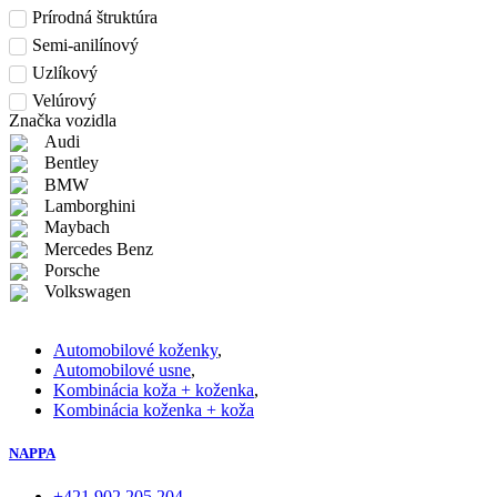
Prírodná štruktúra
Semi-anilínový
Uzlíkový
Velúrový
Značka vozidla
Audi
Bentley
BMW
Lamborghini
Maybach
Mercedes Benz
Porsche
Volkswagen
Automobilové koženky
,
Automobilové usne
,
Kombinácia koža + koženka
,
Kombinácia koženka + koža
NAPPA
+421 902 205 204