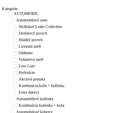
Skip
to
Kategórie
content
AUTOMOBIL
Automobilové usne
Wollsdorf Leder Collection
Dezénový povrch
Hladký povrch
Luxusná useň
Oldtimer
Volantová useň
Low Cost
Perforácie
Akciová ponuka
Kombinácia koža + koženka
Extra úpravy
Automobilové koženky
Kombinácia koženka + koža
Automobilové koberce