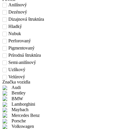
Anilínový
Dezénový
Dizajnová štruktúra
Hladký
Nubuk
Perforovaný
Pigmentovaný
Prírodná štruktúra
Semi-anilínový
Uzlíkový
Velúrový
Značka vozidla
Audi
Bentley
BMW
Lamborghini
Maybach
Mercedes Benz
Porsche
Volkswagen