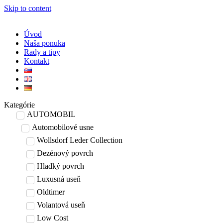
Skip to content
Úvod
Naša ponuka
Rady a tipy
Kontakt
Kategórie
AUTOMOBIL
Automobilové usne
Wollsdorf Leder Collection
Dezénový povrch
Hladký povrch
Luxusná useň
Oldtimer
Volantová useň
Low Cost