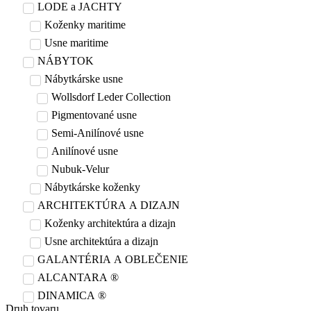
LODE a JACHTY
Koženky maritime
Usne maritime
NÁBYTOK
Nábytkárske usne
Wollsdorf Leder Collection
Pigmentované usne
Semi-Anilínové usne
Anilínové usne
Nubuk-Velur
Nábytkárske koženky
ARCHITEKTÚRA A DIZAJN
Koženky architektúra a dizajn
Usne architektúra a dizajn
GALANTÉRIA A OBLEČENIE
ALCANTARA ®
DINAMICA ®
Druh tovaru