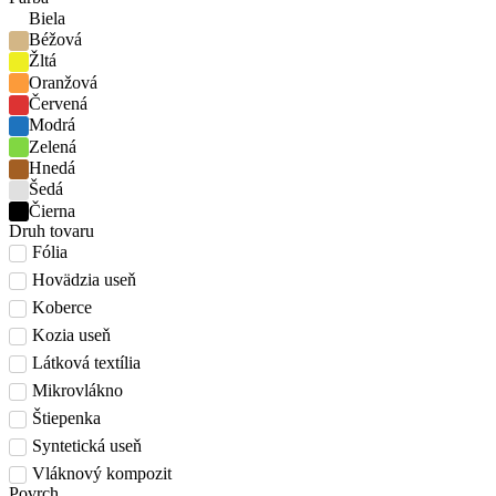
Biela
Béžová
Žltá
Oranžová
Červená
Modrá
Zelená
Hnedá
Šedá
Čierna
Druh tovaru
Fólia
Hovädzia useň
Koberce
Kozia useň
Látková textília
Mikrovlákno
Štiepenka
Syntetická useň
Vláknový kompozit
Povrch