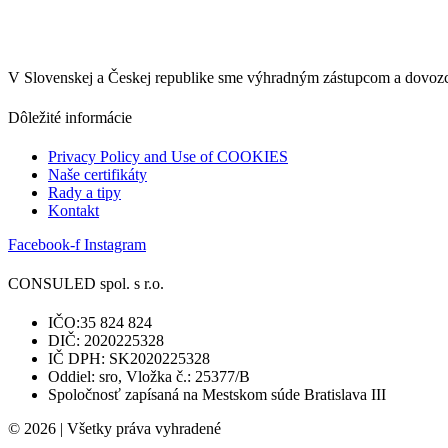
V Slovenskej a Českej republike sme výhradným zástupcom a dovo
Dôležité informácie
Privacy Policy and Use of COOKIES
Naše certifikáty
Rady a tipy
Kontakt
Facebook-f
Instagram
CONSULED spol. s r.o.
IČO:35 824 824
DIČ: 2020225328
IČ DPH: SK2020225328
Oddiel: sro, Vložka č.: 25377/B
Spoločnosť zapísaná na Mestskom súde Bratislava III
© 2026 | Všetky práva vyhradené