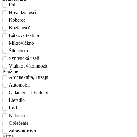
Fólia
Hovädzia useň
Koberce
Kozia useň
Látková textília
Mikrovlákno
Štiepenka
Syntetická useň
Vláknový kompozit
Použitie
Architektúra, Dizajn
Automobil
Galantéria, Doplnky
Lietadlo
Loď
Nábytok
Oblečenie
Zdravotníctvo
Farba