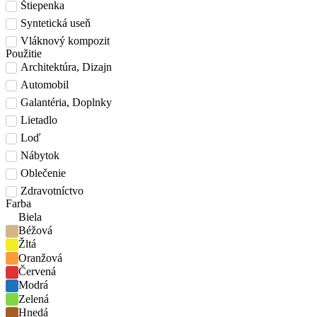
Štiepenka
Syntetická useň
Vláknový kompozit
Použitie
Architektúra, Dizajn
Automobil
Galantéria, Doplnky
Lietadlo
Loď
Nábytok
Oblečenie
Zdravotníctvo
Farba
Biela
Béžová
Žltá
Oranžová
Červená
Modrá
Zelená
Hnedá