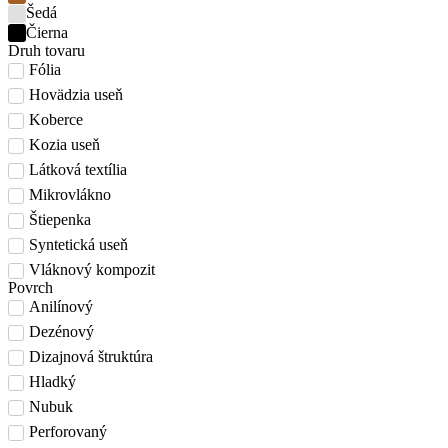
Šedá
Čierna
Druh tovaru
Fólia
Hovädzia useň
Koberce
Kozia useň
Látková textília
Mikrovlákno
Štiepenka
Syntetická useň
Vláknový kompozit
Povrch
Anilínový
Dezénový
Dizajnová štruktúra
Hladký
Nubuk
Perforovaný