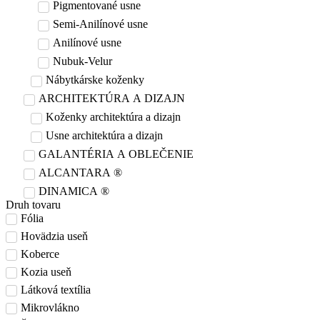
Pigmentované usne
Semi-Anilínové usne
Anilínové usne
Nubuk-Velur
Nábytkárske koženky
ARCHITEKTÚRA A DIZAJN
Koženky architektúra a dizajn
Usne architektúra a dizajn
GALANTÉRIA A OBLEČENIE
ALCANTARA ®
DINAMICA ®
Druh tovaru
Fólia
Hovädzia useň
Koberce
Kozia useň
Látková textília
Mikrovlákno