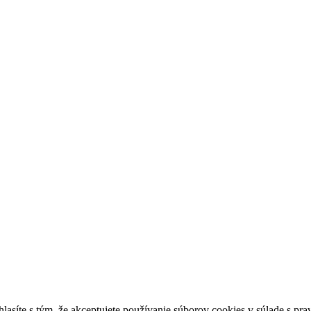
lasíte s tým, že akceptujete používanie súborov cookies v súlade s pr