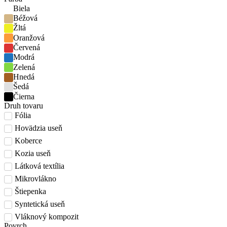
Biela
Béžová
Žltá
Oranžová
Červená
Modrá
Zelená
Hnedá
Šedá
Čierna
Druh tovaru
Fólia
Hovädzia useň
Koberce
Kozia useň
Látková textília
Mikrovlákno
Štiepenka
Syntetická useň
Vláknový kompozit
Povrch