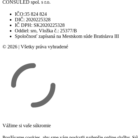
CONSULED spol. s r.o.
IČO:35 824 824
DIČ: 2020225328
IČ DPH: SK2020225328
Oddiel: sro, Vložka č.: 25377/B
Spoločnosť zapísaná na Mestskom súde Bratislava III
© 2026 | Všetky práva vyhradené
Vážime si vaše súkromie
Používame cookies, aby sme vám poskytli najlepšie online služby. Súh