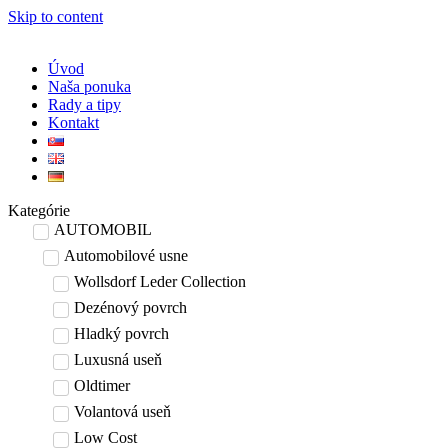
Skip to content
Úvod
Naša ponuka
Rady a tipy
Kontakt
Kategórie
AUTOMOBIL
Automobilové usne
Wollsdorf Leder Collection
Dezénový povrch
Hladký povrch
Luxusná useň
Oldtimer
Volantová useň
Low Cost