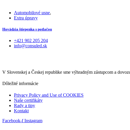
Automobilové usne
,
Extra úpravy
Hovädzia štiepenka s potlačou
+421 902 205 204
info@consuled.sk
V Slovenskej a Českej republike sme výhradným zástupcom a dovo
Dôležité informácie
Privacy Policy and Use of COOKIES
Naše certifikáty
Rady a tipy
Kontakt
Facebook-f
Instagram