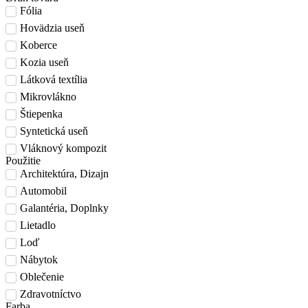
Fólia
Hovädzia useň
Koberce
Kozia useň
Látková textília
Mikrovlákno
Štiepenka
Syntetická useň
Vláknový kompozit
Použitie
Architektúra, Dizajn
Automobil
Galantéria, Doplnky
Lietadlo
Loď
Nábytok
Oblečenie
Zdravotníctvo
Farba