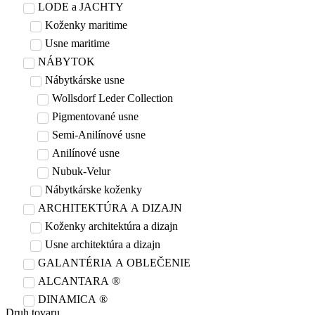
LODE a JACHTY
Koženky maritime
Usne maritime
NÁBYTOK
Nábytkárske usne
Wollsdorf Leder Collection
Pigmentované usne
Semi-Anilínové usne
Anilínové usne
Nubuk-Velur
Nábytkárske koženky
ARCHITEKTÚRA A DIZAJN
Koženky architektúra a dizajn
Usne architektúra a dizajn
GALANTÉRIA A OBLEČENIE
ALCANTARA ®
DINAMICA ®
Druh tovaru