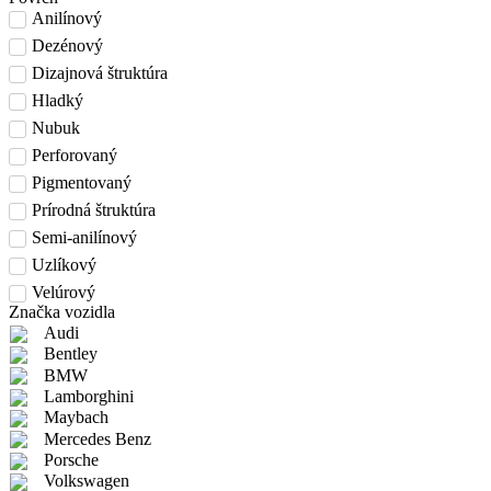
Anilínový
Dezénový
Dizajnová štruktúra
Hladký
Nubuk
Perforovaný
Pigmentovaný
Prírodná štruktúra
Semi-anilínový
Uzlíkový
Velúrový
Značka vozidla
Audi
Bentley
BMW
Lamborghini
Maybach
Mercedes Benz
Porsche
Volkswagen