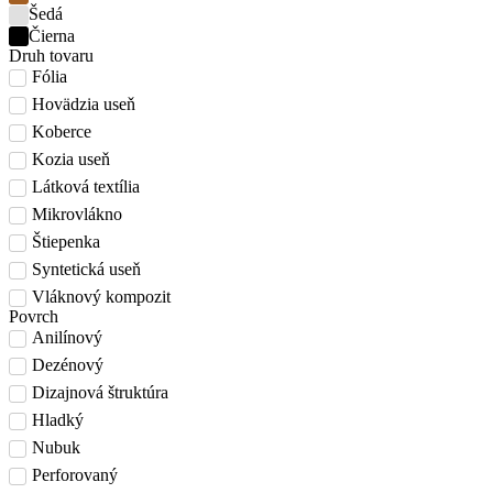
Šedá
Čierna
Druh tovaru
Fólia
Hovädzia useň
Koberce
Kozia useň
Látková textília
Mikrovlákno
Štiepenka
Syntetická useň
Vláknový kompozit
Povrch
Anilínový
Dezénový
Dizajnová štruktúra
Hladký
Nubuk
Perforovaný