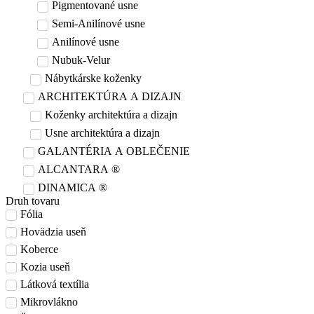
Pigmentované usne
Semi-Anilínové usne
Anilínové usne
Nubuk-Velur
Nábytkárske koženky
ARCHITEKTÚRA A DIZAJN
Koženky architektúra a dizajn
Usne architektúra a dizajn
GALANTÉRIA A OBLEČENIE
ALCANTARA ®
DINAMICA ®
Druh tovaru
Fólia
Hovädzia useň
Koberce
Kozia useň
Látková textília
Mikrovlákno