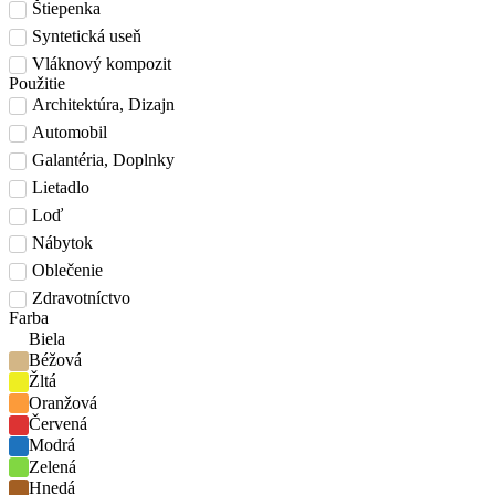
Štiepenka
Syntetická useň
Vláknový kompozit
Použitie
Architektúra, Dizajn
Automobil
Galantéria, Doplnky
Lietadlo
Loď
Nábytok
Oblečenie
Zdravotníctvo
Farba
Biela
Béžová
Žltá
Oranžová
Červená
Modrá
Zelená
Hnedá