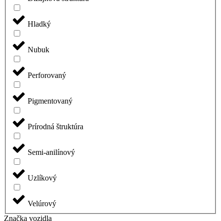
Hladký
Nubuk
Perforovaný
Pigmentovaný
Prírodná štruktúra
Semi-anilínový
Uzlíkový
Velúrový
Značka vozidla