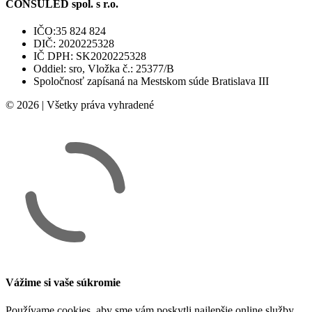
CONSULED spol. s r.o.
IČO:35 824 824
DIČ: 2020225328
IČ DPH: SK2020225328
Oddiel: sro, Vložka č.: 25377/B
Spoločnosť zapísaná na Mestskom súde Bratislava III
© 2026 | Všetky práva vyhradené
Vážime si vaše súkromie
Používame cookies, aby sme vám poskytli najlepšie online služby.