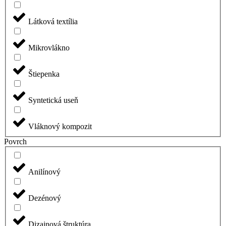
Látková textília
Mikrovlákno
Štiepenka
Syntetická useň
Vláknový kompozit
Povrch
Anilínový
Dezénový
Dizajnová štruktúra