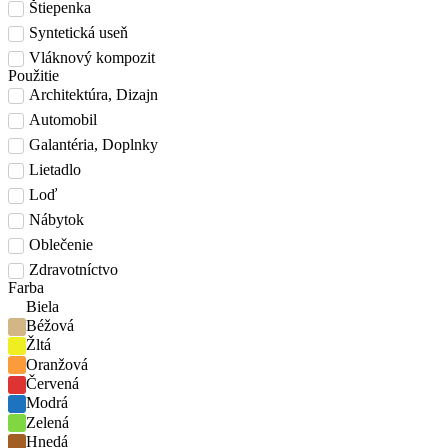
Štiepenka
Syntetická useň
Vláknový kompozit
Použitie
Architektúra, Dizajn
Automobil
Galantéria, Doplnky
Lietadlo
Loď
Nábytok
Oblečenie
Zdravotníctvo
Farba
Biela
Béžová
Žltá
Oranžová
Červená
Modrá
Zelená
Hnedá