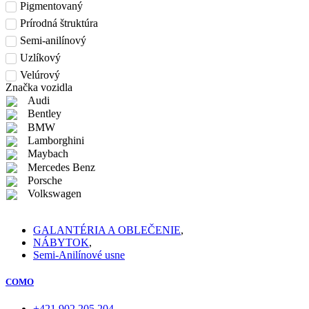
Pigmentovaný
Prírodná štruktúra
Semi-anilínový
Uzlíkový
Velúrový
Značka vozidla
Audi
Bentley
BMW
Lamborghini
Maybach
Mercedes Benz
Porsche
Volkswagen
GALANTÉRIA A OBLEČENIE
,
NÁBYTOK
,
Semi-Anilínové usne
COMO
+421 902 205 204