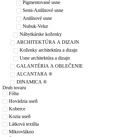
Pigmentované usne
Semi-Anilínové usne
Anilínové usne
Nubuk-Velur
Nábytkárske koženky
ARCHITEKTÚRA A DIZAJN
Koženky architektúra a dizajn
Usne architektúra a dizajn
GALANTÉRIA A OBLEČENIE
ALCANTARA ®
DINAMICA ®
Druh tovaru
Fólia
Hovädzia useň
Koberce
Kozia useň
Látková textília
Mikrovlákno