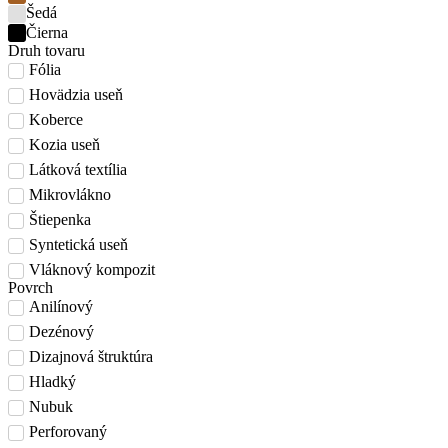
Šedá
Čierna
Druh tovaru
Fólia
Hovädzia useň
Koberce
Kozia useň
Látková textília
Mikrovlákno
Štiepenka
Syntetická useň
Vláknový kompozit
Povrch
Anilínový
Dezénový
Dizajnová štruktúra
Hladký
Nubuk
Perforovaný