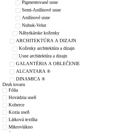
Pigmentované usne
Semi-Anilínové usne
Anilínové usne
Nubuk-Velur
Nábytkárske koženky
ARCHITEKTÚRA A DIZAJN
Koženky architektúra a dizajn
Usne architektúra a dizajn
GALANTÉRIA A OBLEČENIE
ALCANTARA ®
DINAMICA ®
Druh tovaru
Fólia
Hovädzia useň
Koberce
Kozia useň
Látková textília
Mikrovlákno