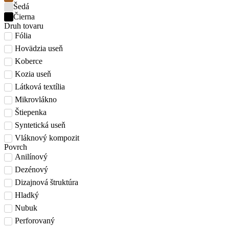
Šedá
Čierna
Druh tovaru
Fólia
Hovädzia useň
Koberce
Kozia useň
Látková textília
Mikrovlákno
Štiepenka
Syntetická useň
Vláknový kompozit
Povrch
Anilínový
Dezénový
Dizajnová štruktúra
Hladký
Nubuk
Perforovaný