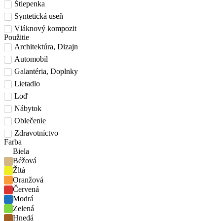
Štiepenka
Syntetická useň
Vláknový kompozit
Použitie
Architektúra, Dizajn
Automobil
Galantéria, Doplnky
Lietadlo
Loď
Nábytok
Oblečenie
Zdravotníctvo
Farba
Biela
Béžová
Žltá
Oranžová
Červená
Modrá
Zelená
Hnedá