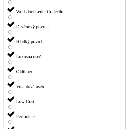
Wollsdorf Leder Collection
Dezénový povrch
Hladký povrch
Luxusná useň
Oldtimer
Volantová useň
Low Cost
Perforácie