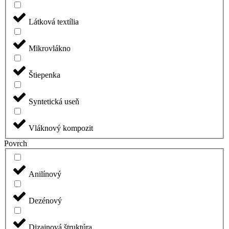
Látková textília
Mikrovlákno
Štiepenka
Syntetická useň
Vláknový kompozit
Povrch
Anilínový
Dezénový
Dizajnová štruktúra