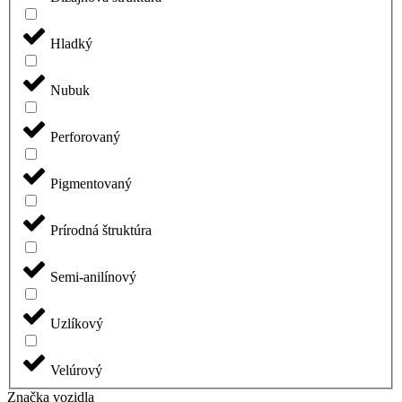
Hladký
Nubuk
Perforovaný
Pigmentovaný
Prírodná štruktúra
Semi-anilínový
Uzlíkový
Velúrový
Značka vozidla