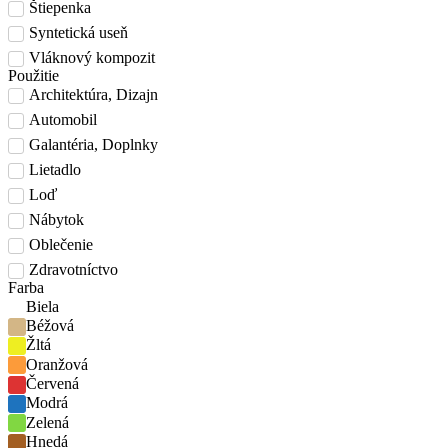
Štiepenka
Syntetická useň
Vláknový kompozit
Použitie
Architektúra, Dizajn
Automobil
Galantéria, Doplnky
Lietadlo
Loď
Nábytok
Oblečenie
Zdravotníctvo
Farba
Biela
Béžová
Žltá
Oranžová
Červená
Modrá
Zelená
Hnedá