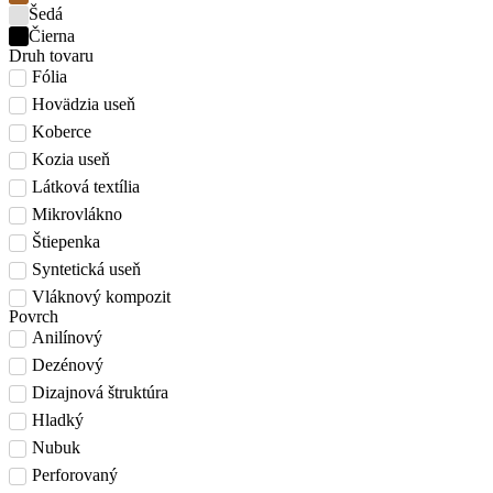
Šedá
Čierna
Druh tovaru
Fólia
Hovädzia useň
Koberce
Kozia useň
Látková textília
Mikrovlákno
Štiepenka
Syntetická useň
Vláknový kompozit
Povrch
Anilínový
Dezénový
Dizajnová štruktúra
Hladký
Nubuk
Perforovaný