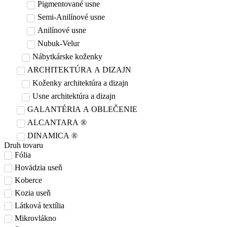
Pigmentované usne
Semi-Anilínové usne
Anilínové usne
Nubuk-Velur
Nábytkárske koženky
ARCHITEKTÚRA A DIZAJN
Koženky architektúra a dizajn
Usne architektúra a dizajn
GALANTÉRIA A OBLEČENIE
ALCANTARA ®
DINAMICA ®
Druh tovaru
Fólia
Hovädzia useň
Koberce
Kozia useň
Látková textília
Mikrovlákno