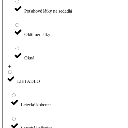
Poťahové látky na sedadlá
Oldtimer látky
Okná
LIETADLO
Letecké koberce