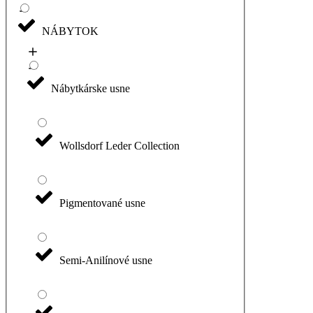
NÁBYTOK
Nábytkárske usne
Wollsdorf Leder Collection
Pigmentované usne
Semi-Anilínové usne