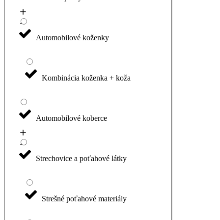
Automobilové koženky
Kombinácia koženka + koža
Automobilové koberce
Strechovice a poťahové látky
Strešné poťahové materiály