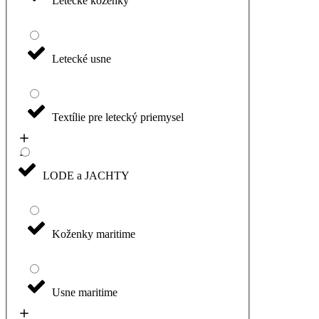
Letecké koženky
Letecké usne
Textílie pre letecký priemysel
LODE a JACHTY
Koženky maritime
Usne maritime