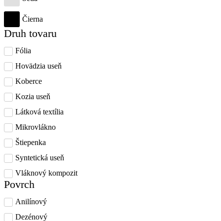
Čierna
Druh tovaru
Fólia
Hovädzia useň
Koberce
Kozia useň
Látková textília
Mikrovlákno
Štiepenka
Syntetická useň
Vláknový kompozit
Povrch
Anilínový
Dezénový