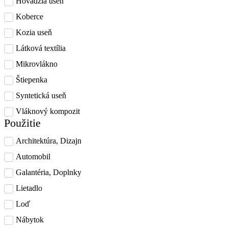
Hovädzia useň
Koberce
Kozia useň
Látková textília
Mikrovlákno
Štiepenka
Syntetická useň
Vláknový kompozit
Použitie
Architektúra, Dizajn
Automobil
Galantéria, Doplnky
Lietadlo
Loď
Nábytok