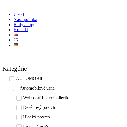
Skip
to
Úvod
content
Naša ponuka
Rady a tipy
Kontakt
Kategórie
AUTOMOBIL
Automobilové usne
Wollsdorf Leder Collection
Dezénový povrch
Hladký povrch
Luxusná useň