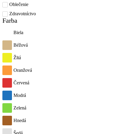
Oblečenie
Zdravotníctvo
Farba
Biela
Béžová
Žltá
Oranžová
Červená
Modrá
Zelená
Hnedá
Šedá