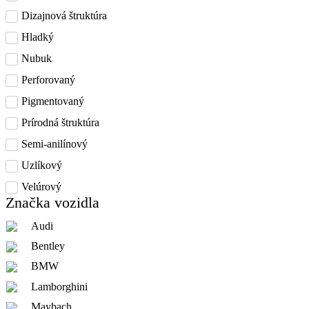
Dizajnová štruktúra
Hladký
Nubuk
Perforovaný
Pigmentovaný
Prírodná štruktúra
Semi-anilínový
Uzlíkový
Velúrový
Značka vozidla
Audi
Bentley
BMW
Lamborghini
Maybach