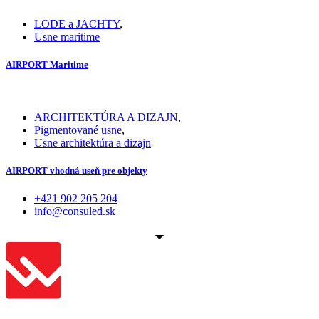
LODE a JACHTY
,
Usne maritime
AIRPORT Maritime
ARCHITEKTÚRA A DIZAJN
,
Pigmentované usne
,
Usne architektúra a dizajn
AIRPORT vhodná useň pre objekty
+421 902 205 204
info@consuled.sk