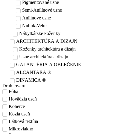
Pigmentované usne
Semi-Anilínové usne
Anilínové usne
Nubuk-Velur
Nábytkárske koženky
ARCHITEKTÚRA A DIZAJN
Koženky architektúra a dizajn
Usne architektúra a dizajn
GALANTÉRIA A OBLEČENIE
ALCANTARA ®
DINAMICA ®
Druh tovaru
Fólia
Hovädzia useň
Koberce
Kozia useň
Látková textília
Mikrovlákno