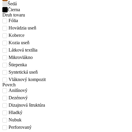
Šedá
Čierna
Druh tovaru
Fólia
Hovädzia useň
Koberce
Kozia useň
Látková textília
Mikrovlákno
Štiepenka
Syntetická useň
Vláknový kompozit
Povrch
Anilínový
Dezénový
Dizajnová štruktúra
Hladký
Nubuk
Perforovaný