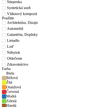
Štiepenka
Syntetická useň
Vláknový kompozit
Použitie
Architektúra, Dizajn
Automobil
Galantéria, Doplnky
Lietadlo
Loď
Nábytok
Oblečenie
Zdravotníctvo
Farba
Biela
Béžová
Žltá
Oranžová
Červená
Modrá
Zelená
Hnedá