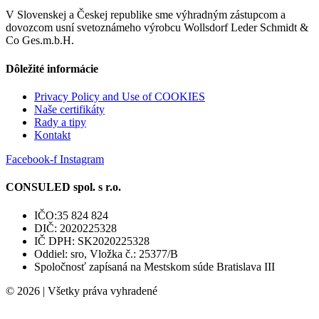
V Slovenskej a Českej republike sme výhradným zástupcom a
dovozcom usní svetoznámeho výrobcu Wollsdorf Leder Schmidt &
Co Ges.m.b.H.
Dôležité informácie
Privacy Policy and Use of COOKIES
Naše certifikáty
Rady a tipy
Kontakt
Facebook-f
Instagram
CONSULED spol. s r.o.
IČO:35 824 824
DIČ: 2020225328
IČ DPH: SK2020225328
Oddiel: sro, Vložka č.: 25377/B
Spoločnosť zapísaná na Mestskom súde Bratislava III
© 2026 | Všetky práva vyhradené