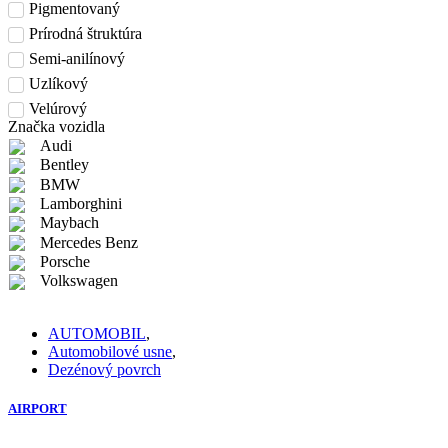
Pigmentovaný
Prírodná štruktúra
Semi-anilínový
Uzlíkový
Velúrový
Značka vozidla
Audi
Bentley
BMW
Lamborghini
Maybach
Mercedes Benz
Porsche
Volkswagen
AUTOMOBIL
,
Automobilové usne
,
Dezénový povrch
AIRPORT