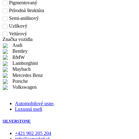
Pigmentovaný
Prírodná štruktúra
Semi-anilínový
Uzlíkový
Velúrový
Značka vozidla
Audi
Bentley
BMW
Lamborghini
Maybach
Mercedes Benz
Porsche
Volkswagen
Automobilové usne
,
Luxusná useň
SILVERSTONE
+421 902 205 204
info@consuled.sk