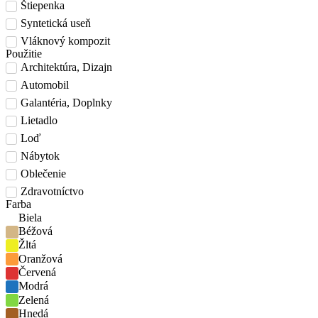
Štiepenka
Syntetická useň
Vláknový kompozit
Použitie
Architektúra, Dizajn
Automobil
Galantéria, Doplnky
Lietadlo
Loď
Nábytok
Oblečenie
Zdravotníctvo
Farba
Biela
Béžová
Žltá
Oranžová
Červená
Modrá
Zelená
Hnedá