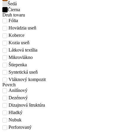
Šedá
Čierna
Druh tovaru
Fólia
Hovädzia useň
Koberce
Kozia useň
Látková textília
Mikrovlákno
Štiepenka
Syntetická useň
Vláknový kompozit
Povrch
Anilínový
Dezénový
Dizajnová štruktúra
Hladký
Nubuk
Perforovaný