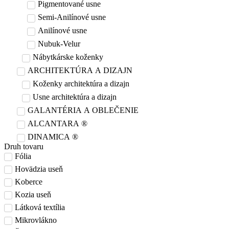
Pigmentované usne
Semi-Anilínové usne
Anilínové usne
Nubuk-Velur
Nábytkárske koženky
ARCHITEKTÚRA A DIZAJN
Koženky architektúra a dizajn
Usne architektúra a dizajn
GALANTÉRIA A OBLEČENIE
ALCANTARA ®
DINAMICA ®
Druh tovaru
Fólia
Hovädzia useň
Koberce
Kozia useň
Látková textília
Mikrovlákno