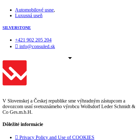
Automobilové usne
,
Luxusná useň
SILVERSTONE
+421 902 205 204
info@consuled.sk
V Slovenskej a Českej republike sme výhradným zástupcom a
dovozcom usní svetoznámeho výrobcu Wollsdorf Leder Schmidt &
Co Ges.m.b.H.
Dôležité informácie
Privacy Policy and Use of COOKIES