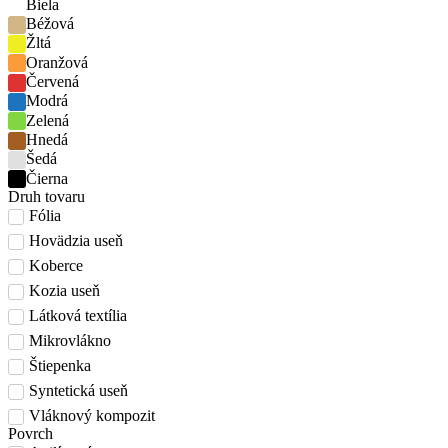
Biela
Béžová
Žltá
Oranžová
Červená
Modrá
Zelená
Hnedá
Šedá
Čierna
Druh tovaru
Fólia
Hovädzia useň
Koberce
Kozia useň
Látková textília
Mikrovlákno
Štiepenka
Syntetická useň
Vláknový kompozit
Povrch