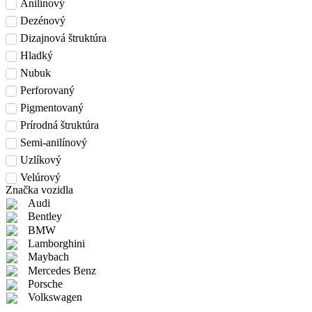
Anilínový
Dezénový
Dizajnová štruktúra
Hladký
Nubuk
Perforovaný
Pigmentovaný
Prírodná štruktúra
Semi-anilínový
Uzlíkový
Velúrový
Značka vozidla
Audi
Bentley
BMW
Lamborghini
Maybach
Mercedes Benz
Porsche
Volkswagen