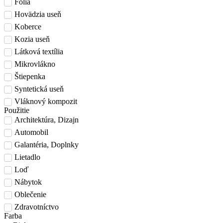
Fólia
Hovädzia useň
Koberce
Kozia useň
Látková textília
Mikrovlákno
Štiepenka
Syntetická useň
Vláknový kompozit
Použitie
Architektúra, Dizajn
Automobil
Galantéria, Doplnky
Lietadlo
Loď
Nábytok
Oblečenie
Zdravotníctvo
Farba