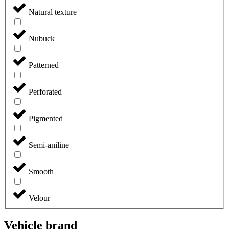
Natural texture
Nubuck
Patterned
Perforated
Pigmented
Semi-aniline
Smooth
Velour
Vehicle brand