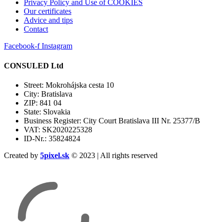
Privacy Policy and Use of COOKIES
Our certificates
Advice and tips
Contact
Facebook-f
Instagram
CONSULED Ltd
Street: Mokrohájska cesta 10
City: Bratislava
ZIP: 841 04
State: Slovakia
Business Register: City Court Bratislava III Nr. 25377/B
VAT: SK2020225328
ID-Nr.: 35824824
Created by
5pixel.sk
© 2023 | All rights reserved