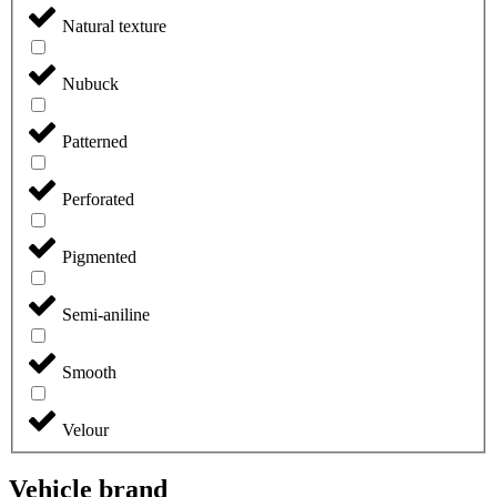
Natural texture
Nubuck
Patterned
Perforated
Pigmented
Semi-aniline
Smooth
Velour
Vehicle brand