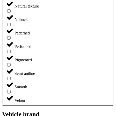
Natural texture
Nubuck
Patterned
Perforated
Pigmented
Semi-aniline
Smooth
Velour
Vehicle brand