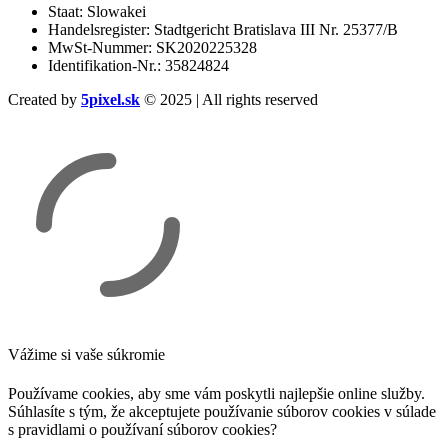
Staat: Slowakei
Handelsregister: Stadtgericht Bratislava III Nr. 25377/B
MwSt-Nummer: SK2020225328
Identifikation-Nr.: 35824824
Created by
5pixel.sk
© 2025 | All rights reserved
Vážime si vaše súkromie
Používame cookies, aby sme vám poskytli najlepšie online služby.
Súhlasíte s tým, že akceptujete používanie súborov cookies v súlade
s pravidlami o používaní súborov cookies?