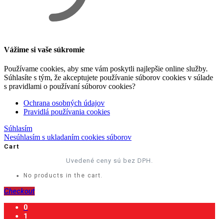
Vážime si vaše súkromie
Používame cookies, aby sme vám poskytli najlepšie online služby.
Súhlasíte s tým, že akceptujete používanie súborov cookies v súlade
s pravidlami o používaní súborov cookies?
Ochrana osobných údajov
Pravidlá používania cookies
Súhlasím
Nesúhlasím s ukladaním cookies súborov
Cart
Uvedené ceny sú bez DPH.
No products in the cart.
Checkout
0
1