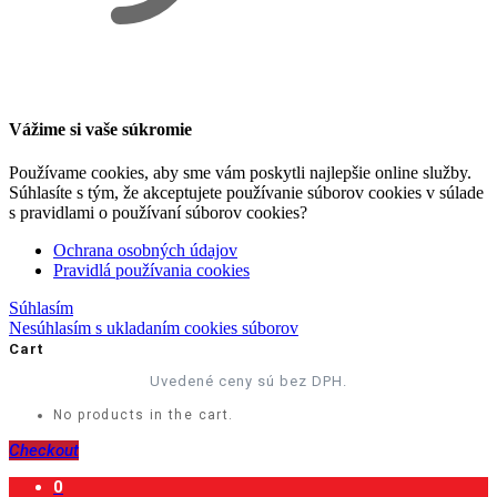
Vážime si vaše súkromie
Používame cookies, aby sme vám poskytli najlepšie online služby.
Súhlasíte s tým, že akceptujete používanie súborov cookies v súlade
s pravidlami o používaní súborov cookies?
Ochrana osobných údajov
Pravidlá používania cookies
Súhlasím
Nesúhlasím s ukladaním cookies súborov
Cart
Uvedené ceny sú bez DPH.
No products in the cart.
Checkout
0