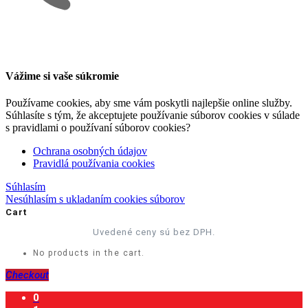
Vážime si vaše súkromie
Používame cookies, aby sme vám poskytli najlepšie online služby.
Súhlasíte s tým, že akceptujete používanie súborov cookies v súlade
s pravidlami o používaní súborov cookies?
Ochrana osobných údajov
Pravidlá používania cookies
Súhlasím
Nesúhlasím s ukladaním cookies súborov
Cart
Uvedené ceny sú bez DPH.
No products in the cart.
Checkout
0