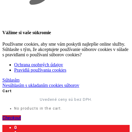
Vážime si vaše súkromie
Používame cookies, aby sme vám poskytli najlepšie online služby.
Súhlasíte s tým, že akceptujete používanie súborov cookies v súlade
s pravidlami o používaní súborov cookies?
Ochrana osobných údajov
Pravidlá používania cookies
Súhlasím
Nesúhlasím s ukladaním cookies súborov
Cart
Uvedené ceny sú bez DPH.
No products in the cart.
Checkout
0