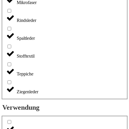
Mikrofaser
Rindsleder
Spaltleder
Stofftextil
Teppiche
Ziegenleder
Verwendung