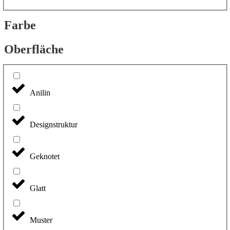
Farbe
Oberfläche
Anilin
Designstruktur
Geknotet
Glatt
Muster